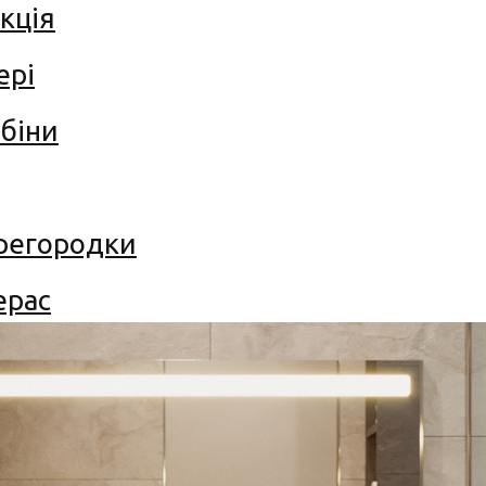
кція
ері
біни
ерегородки
ерас