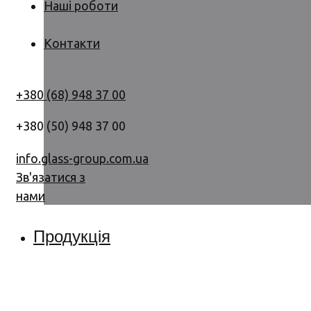
Наші роботи
Контакти
+380 (68) 948 37 00
+380 (50) 948 37 00
info.glass-group.com.ua
Зв'язатися з
нами
Продукція