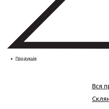
Продукція
Вся п
Склян