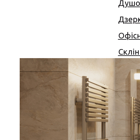
Душов
Дзер
Офісн
Склін