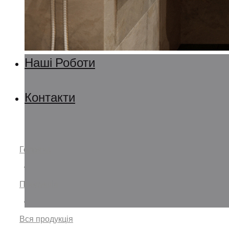
Наші Роботи
Контакти
Головна
•
Продукція
•
Вся продукція