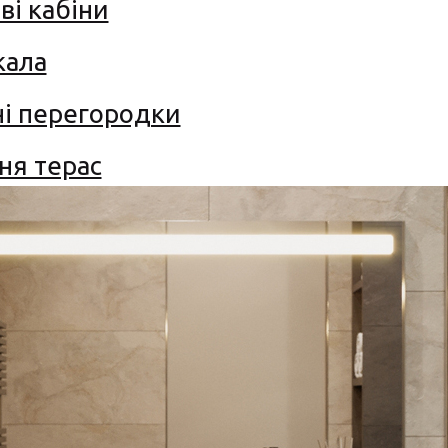
і кабіни
кала
і перегородки
ня терас