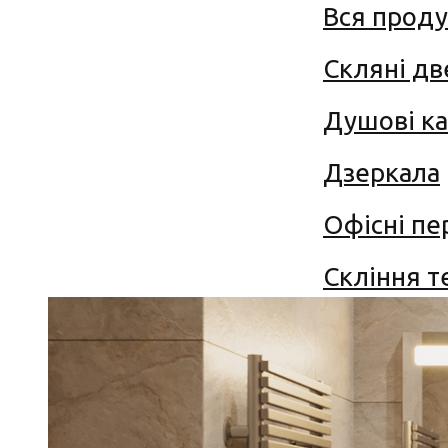
Вся проду
Скляні дв
Душові ка
Дзеркала
Офісні п
Скління т